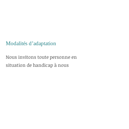
Modalités d’adaptation
Nous invitons toute personne en
situation de handicap à nous
contacter en amont de la formation
afin d’évaluer les besoins
spécifiques et mettre en place les
adaptations nécessaires.