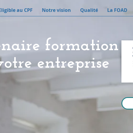
Eligible au CPF
Notre vision
Qualité
La FOAD
enaire formation
otre entreprise