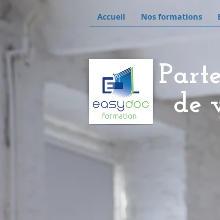
Accueil
Nos formations
Part
de
v